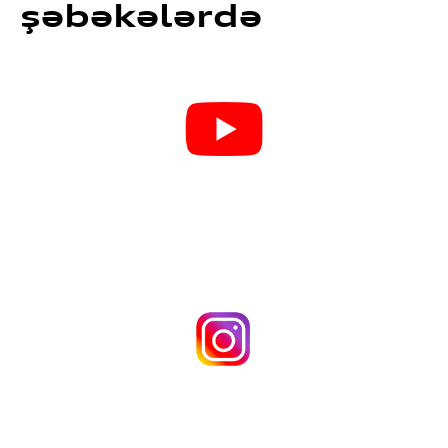
şəbəkələrdə