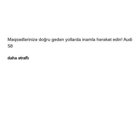
Məqsədlərinizə doğru gedən yollarda inamla hərəkət edin! Audi
S8
daha ətraflı