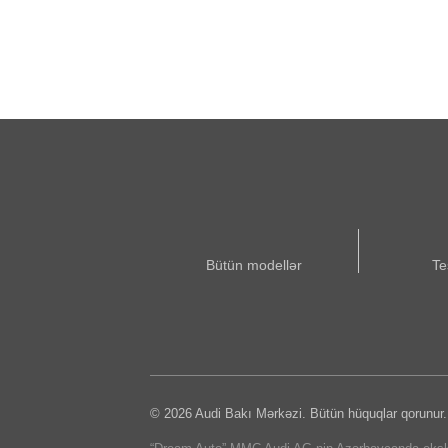
Bütün modellər
Te
© 2026 Audi Bakı Mərkəzi. Bütün hüquqlar qorunur.