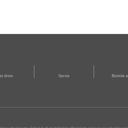
st drive
Servis
Bizimlə 