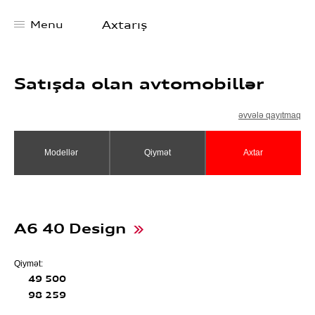
Menu
Axtarış
Satışda olan avtomobillər
Audi Bakı Mərkəzi
əvvələ qayıtmaq
Haqqımızda
Modellər
Qiymət
Axtar
Xəbərlər
Test Drive yazılın
Audi servis xidməti
Bizimlə əlaqə
A6 40 Design
Qiymət:
49 500
98 259