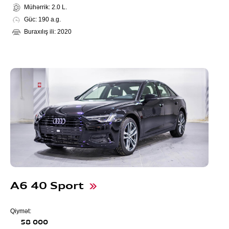
Mühərrik: 2.0 L.
Güc: 190 a.g.
Buraxılış ili: 2020
A6 40 Sport
Qiymət:
58 000