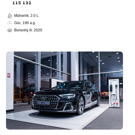
115 132
Mühərrik: 2.0 L.
Güc: 190 a.g.
Buraxılış ili: 2020