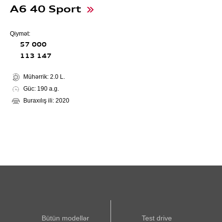
A6 40 Sport
Qiymət:
57 000
113 147
Mühərrik: 2.0 L.
Güc: 190 a.g.
Buraxılış ili: 2020
Bütün modellər
Test drive