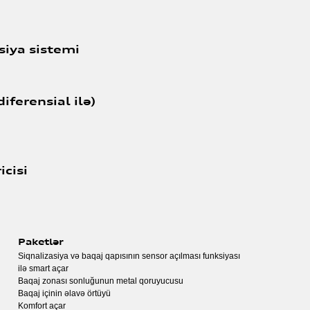
siya sistemi
ferensial ilə)
cisi
Paketlər
Siqnalizasiya və baqaj qapısının sensor açılması funksiyası
ilə smart açar
Baqaj zonası sonluğunun metal qoruyucusu
Baqaj içinin əlavə örtüyü
Komfort açar