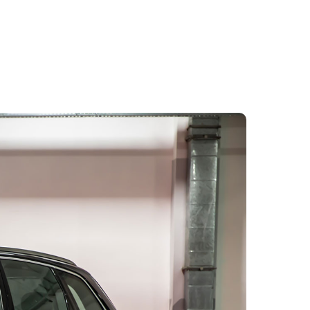
 elektron diferensial qapanması