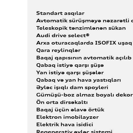
Standart asqılar
Avtomatik sürüşməyə nəzarətli d
Teleskopik tənzimlənən sükan
Audi drive select®
Arxa oturacaqlarda ISOFIX uşaq
Qara reylinqlər
Baqaj qapısının avtomatik açılıb
Qabaq istiyə qarşı şüşə
Yan istiyə qarşı şüşələr
Qabaq və yan hava yastıqları
Əyləc işıqlı dam spoyleri
Gümüşü-boz almaz boyalı dekor
Ön orta dirsəkaltı
Baqaj üçün əlavə örtük
Elektron imobilayzer
Elektrik hava isidici
Regenerativ əyləc sistemi