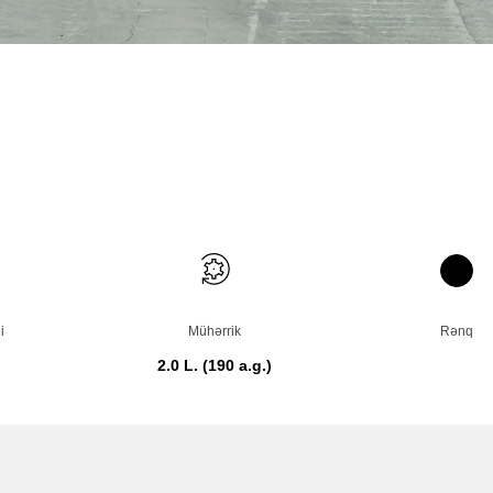
i
Mühərrik
Rənq
2.0 L. (190 a.g.)