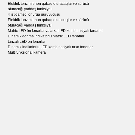
Elektrik tənzimlənən qabaq oturacaqlar ve sürücü
oturacağı yaddaş funksiyalı
4 istiqamətli onurğa quruyucusu
Elektrik tənzimlənən qabaq oturacaqlar ve sürücü
oturacağı yaddaş funksiyalı
Matrix LED ön fənərlər və arxa LED kombinasiyalı fənərlər
Dinamik dönmə indikatorlu Matrix LED fənərlər
Linzalı LED ön fənərlər
Dinamik indikatorlu LED kombinasiyalı arxa fənərlər
Multifunksional kamera