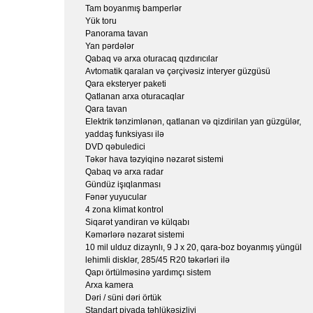
Tam boyanmış bamperlər
Yük toru
Panorama tavan
Yan pərdələr
Qabaq və arxa oturacaq qızdırıcılar
Avtomatik qaralan və çərçivəsiz interyer güzgüsü
Qara eksteryer paketi
Qatlanan arxa oturacaqlar
Qara tavan
Elektrik tənzimlənən, qatlanan və qizdirilan yan güzgülər,
yaddaş funksiyası ilə
DVD qəbuledici
Təkər hava təzyiqinə nəzarət sistemi
Qabaq və arxa radar
Gündüz işıqlanması
Fənər yuyucular
4 zona klimat kontrol
Siqarət yandiran və külqabı
Kəmərlərə nəzarət sistemi
10 mil ulduz dizaynlı, 9 J x 20, qara-boz boyanmış yüngül
lehimli disklər, 285/45 R20 təkərləri ilə
Qapı örtülməsinə yardımçı sistem
Arxa kamera
Dəri / süni dəri örtük
Standart piyada təhlükəsizliyi