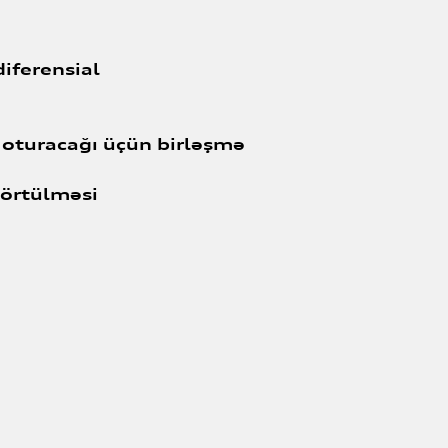
iferensial
 oturacağı üçün birləşmə
 örtülməsi