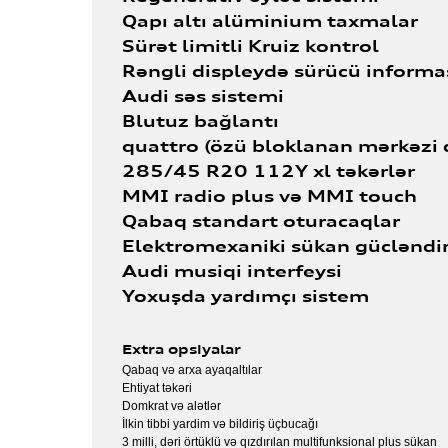
Qapı altı alüminium taxmalar
Sürət limitli Kruiz kontrol
Rəngli displeydə sürücü informa
Audi səs sistemi
Blutuz bağlantı
quattro (özü bloklanan mərkəzi di
285/45 R20 112Y xl təkərlər
MMI radio plus və MMI touch
Qabaq standart oturacaqlar
Elektromexaniki sükan gücləndiri
Audi musiqi interfeysi
Yoxuşda yardımçı sistem
Extra opsiyalar
Qabaq və arxa ayaqaltılar
Ehtiyat təkəri
Domkrat və alətlər
İlkin tibbi yardim və bildiriş üçbucağı
3 milli, dəri örtüklü və qızdırılan multifunksional plus sükan